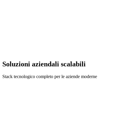
Soluzioni aziendali scalabili
Stack tecnologico completo per le aziende moderne
DevSecOps e infrastruttura
Soluzioni DevSecOps end-to-end con portale dedicato per la
gestione dell'infrastruttura, automazione CI/CD, ottimizzazione del
cloud e dashboard di monitoraggio in tempo reale.