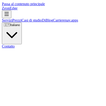
Passa al contenuto principale
ZeonEdge
Servizi
Prezzi
Casi di studio
Di
Blog
Carriere
nav.apps
🇮🇹
Italiano
Contatto