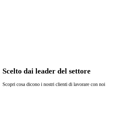
services.rashan.name
services.rashan.description
services.rashanPro.name
services.rashanPro.description
Scelto dai leader del settore
Scopri cosa dicono i nostri clienti di lavorare con noi