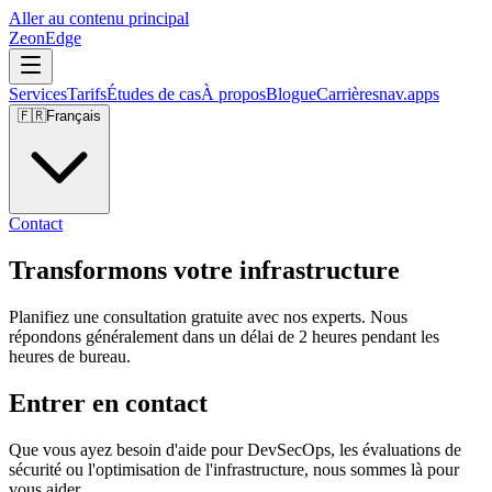
Aller au contenu principal
ZeonEdge
Services
Tarifs
Études de cas
À propos
Blogue
Carrières
nav.apps
🇫🇷
Français
Contact
Transformons votre infrastructure
Planifiez une
consultation gratuite
avec nos experts. Nous
répondons généralement
dans un délai de 2 heures
pendant les
heures de bureau.
Entrer en contact
Que vous ayez besoin d'aide pour DevSecOps, les évaluations de
sécurité ou l'optimisation de l'infrastructure, nous sommes là pour
vous aider.