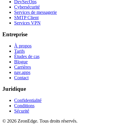
DevSecOps
Cybersécurité
Services de messagerie
SMTP Client
Services VPN
Entreprise
À propos
Tarifs
Études de cas
Blogue
Carrières
nav.apps
Contact
Juridique
Confidentialité
Conditions
Sécurité
©
2026
ZeonEdge.
Tous droits réservés.