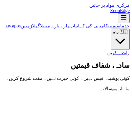
مرکزی مواد پر جائیں
ZeonEdge
خدمات
قیمتیں
کامیابی کی کہانیاں
ہمارے بارے میں
بلاگ
ملازمتیں
nav.apps
🇵🇰
اردو
رابطہ کریں
سادہ، شفاف قیمتیں
کوئی پوشیدہ فیس نہیں۔ کوئی حیرت نہیں۔ مفت شروع کریں۔
ماہانہ
سالانہ
$
0