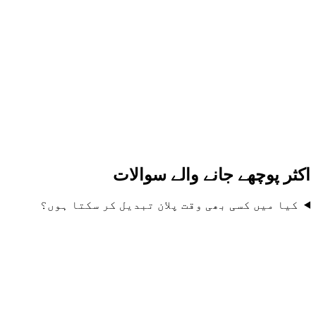
24/7 وقف سپورٹ
مکمل تجزیاتی سویٹ
VPN رسائی (لامحدود)
کسٹم انٹیگریشنز
API رسائی اور Webhooks
SSO / SAML
SLA گارنٹی (99.9%)
وقف اکاؤنٹ مینیجر
اکثر پوچھے جانے والے سوالات
کیا میں کسی بھی وقت پلان تبدیل کر سکتا ہوں؟