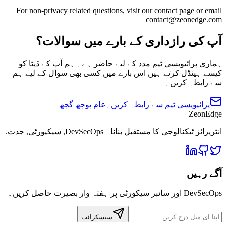
For non-privacy related questions, visit our contact page or email
contact@zeonedge.com
آپ کی رازداری کے بارے میں سوالات؟
ہماری پرائیویسی ٹیم مدد کے لیے حاضر ہے۔ ہم آپ کے ڈیٹا کو
کیسے ہینڈل کرتے ہیں اس بارے میں کسی بھی سوال کے لیے ہم
سے رابطہ کریں۔
پرائیویسی ٹیم سے رابطہ کریں۔
عام پوچھ گچھ
ZeonEdge
انٹرپرائز ٹیکنالوجی کا مستقبل بنانا۔
DevSecOps
,
سیکیورٹی
,
جدت
.
آگے رہیں
DevSecOps اور سائبر سیکورٹی پر ہفتہ وار بصیرت حاصل کریں۔
سبسکرائب