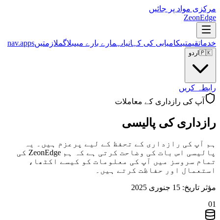
مرکزی مواد پر جائیں
ZeonEdge
خدمات
قیمتیں
کامیابی کی کہانیاں
ہمارے بارے میں
بلاگ
ملازمتیں
nav.apps
🇵🇰
اردو
رابطہ کریں
آپ کی رازداری کے معاملات
رازداری کی پالیسی
ہم آپ کی رازداری کے تحفظ کے لیے پرعزم ہیں۔ یہ
پالیسی اس بات کی وضاحت کرتی ہے کہ ہم ZeonEdge کی
تمام سروسز میں آپ کی معلومات کو کیسے اکٹھا،
استعمال اور حفاظت کرتے ہیں۔
مؤثر تاریخ: 15 جنوری 2025
01