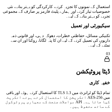
استعمال کے نمونوں کا تجزیہ کرنے، کارکردگی کو بہتر بنانے، نئی
خصوصیات تیار کرنے اور ہمارے پلیٹ فارمز پر صارف کے مجموعی
تجربے کو بہتر بنانے کے لیے۔
سیکیورٹی اور تعمیل
تکنیکی مسائل، حفاظتی خطرات، دھوکہ دہی، اور قانونی ذمہ
داریوں کی تعمیل کرنے کے لیے ان کا پتہ لگانا، روکنا اور ان سے
نمٹنے کے لیے۔
03
ڈیٹا پروٹیکشن
خفیہ کاری
تمام ڈیٹا کو ٹرانزٹ میں TLS 1.3 کا استعمال کرتے ہوئے اور باقی
میں AES-256 انکرپشن کا استعمال کرتے ہوئے انکرپٹ
کیا جاتا ہے۔ API مواصلات صنعت کے معیاری پروٹوکول
کے ساتھ محفوظ ہیں۔