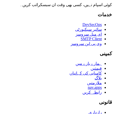
کوئی اسپام نہیں، کسی بھی وقت ان سبسکرائب کریں۔
خدمات
DevSecOps
سائبر سیکیورٹی
ای میل سروسز
SMTP Client
وی پی این سروسز
کمپنی
ہمارے بارے میں
قیمتیں
کامیابی کی کہانیاں
بلاگ
ملازمتیں
nav.apps
رابطہ کریں
قانونی
رازداری