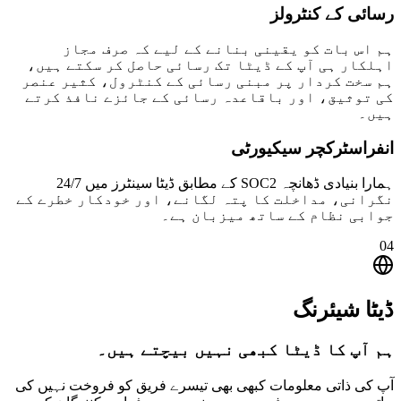
رسائی کے کنٹرولز
ہم اس بات کو یقینی بنانے کے لیے کہ صرف مجاز
اہلکار ہی آپ کے ڈیٹا تک رسائی حاصل کر سکتے ہیں،
ہم سخت کردار پر مبنی رسائی کے کنٹرول، کثیر عنصر
کی توثیق، اور باقاعدہ رسائی کے جائزے نافذ کرتے
ہیں۔
انفراسٹرکچر سیکیورٹی
ہمارا بنیادی ڈھانچہ SOC2 کے مطابق ڈیٹا سینٹرز میں 24/7
نگرانی، مداخلت کا پتہ لگانے، اور خودکار خطرے کے
جوابی نظام کے ساتھ میزبان ہے۔
04
ڈیٹا شیئرنگ
ہم آپ کا ڈیٹا کبھی نہیں بیچتے ہیں۔
آپ کی ذاتی معلومات کبھی بھی تیسرے فریق کو فروخت نہیں کی