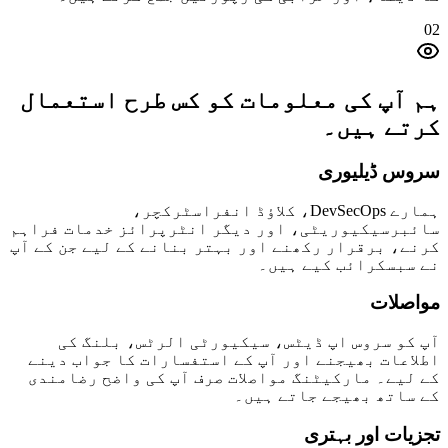
02
ہم آپ کی معلومات کو کس طرح استعمال
کرتے ہیں۔
سروس ڈیلیوری
ہمارے DevSecOps، کلاؤڈ انفراسٹرکچر،
سائبرسیکیوریٹی، اور دیگر انٹرپرائز خدمات فراہم
کرنے، برقرار رکھنے اور بہتر بنانے کے لیے جن کے آپ
نے سبسکرائب کیے ہیں۔
مواصلات
آپ کو سروس اپ ڈیٹس، سیکیورٹی الرٹس، بلنگ کی
اطلاعات بھیجنے اور آپ کے استفسارات کا جواب دینے
کے لیے۔ مارکیٹنگ مواصلات صرف آپ کی واضح رضامندی
کے ساتھ بھیجے جاتے ہیں۔
تجزیات اور بہتری