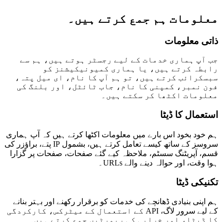
معلومات ہم جمع کرتے ہیں۔
ذاتی معلومات
جب آپ ہماری خدمات کے لیے رجسٹر ہوتے ہیں، ہم سے
رابطہ کرتے ہیں، یا ہماری کمیونیکیشنز کو
سبسکرائب کرتے ہیں، تو ہم آپ کا نام، ای میل پتہ،
فون نمبر، کمپنی کا نام، جاب ٹائٹل، اور بلنگ کی
معلومات اکٹھا کر سکتے ہیں۔
استعمال کا ڈیٹا
ہم خود بخود اس بارے میں معلومات اکٹھا کرتے ہیں کہ آپ ہماری
سروسز کے ساتھ کیسے تعامل کرتے ہیں، بشمول IP پتے، براؤزر کی
قسم، آپریٹنگ سسٹم، ملاحظہ کیے گئے صفحات، صفحات پر گزارا
ہوا وقت، اور حوالہ دینے والے URLs۔
تکنیکی ڈیٹا
ہم اپنی بنیادی ڈھانچے کی خدمات کو برقرار رکھنے اور بہتر بنانے
کے لیے سرور لاگ، API کے استعمال کے میٹرکس، کارکردگی
کا ڈیٹا، اور خرابی کی رپورٹیں جمع کرتے ہیں۔