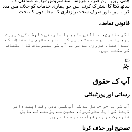
جاتی ہیں۔ ہم صرف بھروسہ مند سروس فراہم کنندگان کے
ساتھ ڈیٹا کا اشتراک کرتے ہیں جو ہماری خدمات کو چلانے میں مدد
کرتے ہیں، اور صرف سخت رازداری کے معاہدوں کے تحت۔
قانونی تقاضے
اگر قانون، عدالتی حکم، یا حکومتی ضابطے کی ضرورت
ہو، یا جب ہم سمجھتے ہیں کہ ہمارے حقوق یا حفاظت کے
لیے افشاء ضروری ہے تو ہم آپ کی معلومات کا انکشاف
کر سکتے ہیں۔
05
آپ کے حقوق
رسائی اور پورٹیبلٹی
آپ کو یہ حق حاصل ہے کہ آپ کسی بھی وقت اپنے ذاتی
ڈیٹا کی ایک سٹرکچرڈ، مشین سے پڑھنے کے قابل
فارمیٹ میں درخواست کر سکتے ہیں۔
تصحیح اور حذف کرنا