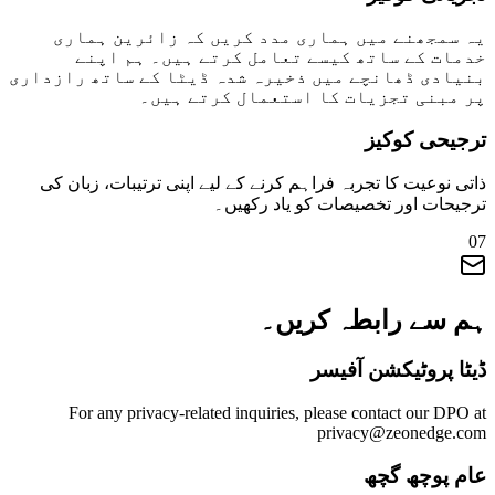
یہ سمجھنے میں ہماری مدد کریں کہ زائرین ہماری
خدمات کے ساتھ کیسے تعامل کرتے ہیں۔ ہم اپنے
بنیادی ڈھانچے میں ذخیرہ شدہ ڈیٹا کے ساتھ رازداری
پر مبنی تجزیات کا استعمال کرتے ہیں۔
ترجیحی کوکیز
ذاتی نوعیت کا تجربہ فراہم کرنے کے لیے اپنی ترتیبات، زبان کی
ترجیحات اور تخصیصات کو یاد رکھیں۔
07
ہم سے رابطہ کریں۔
ڈیٹا پروٹیکشن آفیسر
For any privacy-related inquiries, please contact our DPO at
privacy@zeonedge.com
عام پوچھ گچھ